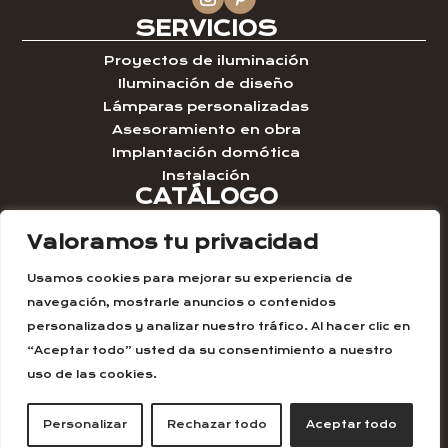
SERVICIOS
Proyectos de iluminación
Iluminación de diseño
Lámparas personalizadas
Asesoramiento en obra
Implantación domótica
Instalación
CATÁLOGO
Iluminación lineal
Valoramos tu privacidad
Iluminación técnica
Lámparas colgantes
Usamos cookies para mejorar su experiencia de
Lámparas de pie
navegación, mostrarle anuncios o contenidos
Lámparas sobremesa
personalizados y analizar nuestro tráfico. Al hacer clic en
CONTACTO
“Aceptar todo” usted da su consentimiento a nuestro
91 991 12 39
uso de las cookies.
info@fostek.es
Personalizar
Rechazar todo
Aceptar todo
Diseño y creación web by
Publydea
© |
Aviso legal y