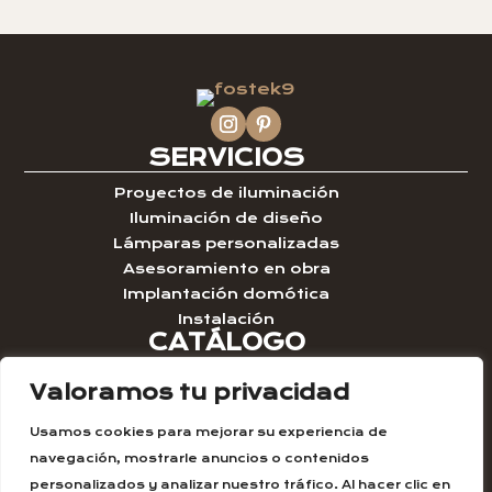
SERVICIOS
Proyectos de iluminación
Iluminación de diseño
Lámparas personalizadas
Asesoramiento en obra
Implantación domótica
Instalación
CATÁLOGO
Iluminación lineal
Valoramos tu privacidad
Iluminación técnica
Lámparas colgantes
Usamos cookies para mejorar su experiencia de
Lámparas de pie
navegación, mostrarle anuncios o contenidos
Lámparas sobremesa
personalizados y analizar nuestro tráfico. Al hacer clic en